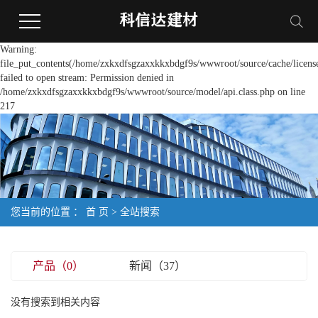
Warning:
file_put_contents(/home/zxkxdfsgzaxxkkxbdgf9s/wwwroot/source/cache/licens
failed to open stream: Permission denied in
/home/zxkxdfsgzaxxkkxbdgf9s/wwwroot/source/model/api.class.php on line
217
您当前的位置 ：
首 页
> 全站搜索
产品（0）
新闻（37）
没有搜索到相关内容