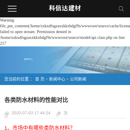
Warning:
file_put_contents(/home/zxkxdfsgzaxxkkxbdgf9s/wwwroot/source/cache/licens
failed to open stream: Permission denied in
/home/zxkxdfsgzaxxkkxbdgf9s/wwwroot/source/model/api.class.php on line
217
您当前的位置 ：
首 页
>
新闻中心
>
公司新闻
各类防水材料的性能对比
2020-07-03 17:44:24
次
1、市场中有哪些类防水材料？